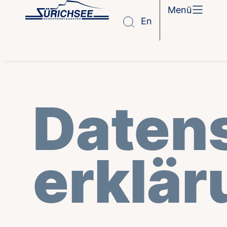
Menü
En
Daten­
erklär