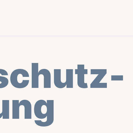
schutz­
ung